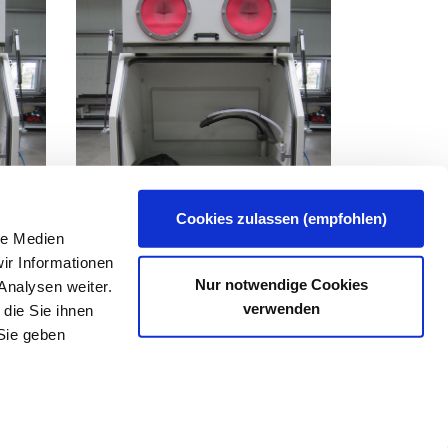
Cookies zulassen (empfohlen)
le Medien
ir Informationen
Nur notwendige Cookies
Analysen weiter.
verwenden
die Sie ihnen
Fon: +49 5459-97298-0
Sie geben
Fax: +49 5459-97298-9
Mail: info@oti-gmbh.de